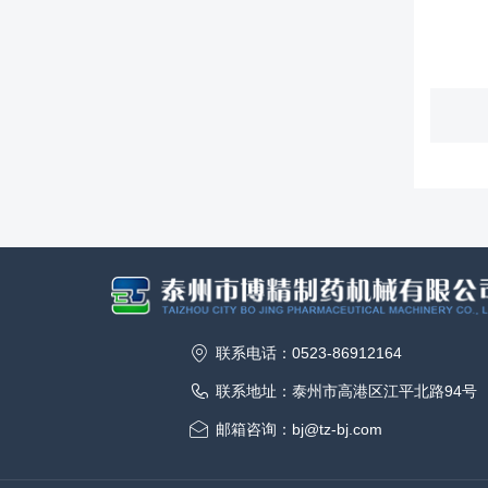
联系电话：0523-86912164
联系地址：泰州市高港区江平北路94号
邮箱咨询：bj@tz-bj.com